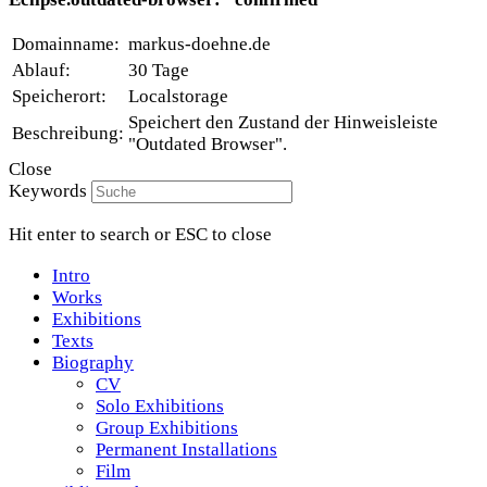
Domainname:
markus-doehne.de
Ablauf:
30 Tage
Speicherort:
Localstorage
Speichert den Zustand der Hinweisleiste
Beschreibung:
"Outdated Browser".
Close
Keywords
Hit enter to search or ESC to close
Intro
Works
Exhibitions
Texts
Biography
CV
Solo Exhibitions
Group Exhibitions
Permanent Installations
Film