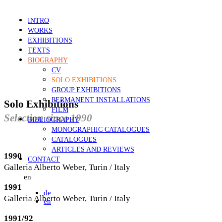
INTRO
WORKS
EXHIBITIONS
TEXTS
BIOGRAPHY
CV
SOLO EXHIBITIONS
GROUP EXHIBITIONS
PERMANENT INSTALLATIONS
Solo Exhibitions
FILM
Selection since 1990
BIBLIOGRAPHY
MONOGRAPHIC CATALOGUES
CATALOGUES
ARTICLES AND REVIEWS
1990
CONTACT
Galleria Alberto Weber, Turin / Italy
en
1991
de
Galleria Alberto Weber, Turin / Italy
en
1991/92